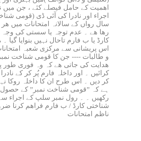
اھمیت کے حامل فیصلے کئے ، جن میں 
اجراء اور نادرا کی آئی ڈی (قومی شن
سال رواں کے سالانہ امتحانات میں ھر دو
رھا ھے ۔ عدم توجہ یا سستی کی وجہ 
کارڈ یا ب فارم تاحال نہیں بنوایا گیا 
اس پریشانی سے مرکزی شعبہ امتحانات 
و طالبات ---- جن کا قومی شناخت نمبر 
ھدایت کی جاتی ھے کہ وہ فوری طور پر
کرائیں ۔ اور داخلہ فارم پُر کر کے نا
کر دیں ۔ اس طرح ان کا داخلہ روکا نہیں 
ہے کہ ”قومی شناخت نمبر” کے حصو
رکھیں ۔ ۔ رول نمبر سلپ کے اجراء سے 
شناختی کارڈ / ب فارم فراھم کرنا ضر
ناظم امتحانات