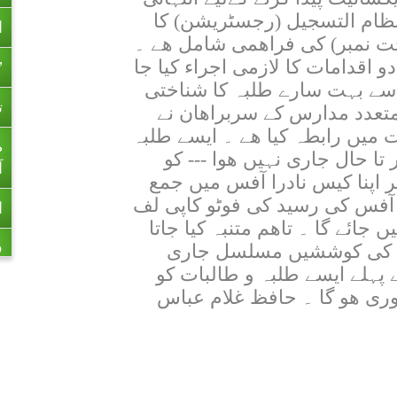
ا
نظام التسجیل (رجسٹریشن) کا
اخت نمبر) کی فراھمی شامل ھے ۔
”
 اقدامات کا لازمی اجراء کیا جا
ت
سے بہت سارے طلبہ کا شناختی
۔ متعدد مدارس کے سربراھان نے
ط
میں رابطہ کیا ھے ۔ ایسے طلبہ
آ
تا حال جاری نہیں ھوا --- کو
 اپنا کیس نادرا آفس میں جمع
ا
درا آفس کی رسید کی فوٹو کاپی لف
ف
جائے گا ۔ تاھم متنبہ کیا جاتا
ل کی کوششیں مسلسل جاری
6
پہلے ایسے طلبہ و طالبات کو
وری ھو گا ۔ حافظ غلام عباس
ر
ا
م