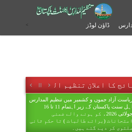
<
دارس
ڈاؤن لوڈز
لبہ و طالبات کی رجسٹریشن و رولنمبرز تک
ن لائن ادارتی رسائی
علان نتائج ضمنی امتحانات 2026ء برائے طلبہ
ہرست کامیاب اُمیدواران بابت سالانہ داخلہ
ٹیسٹ تخصص فی الفقہ (منعقدہ 24 مئی
202)۔
یاست آزاد جموں و کشمیر میں تنظیم المدارس
اہل سنت پاکستان کے زیر اہتمام 11 تا 16
جولائی 2026ء کو ہونے والے ضمنی
متحانات (برائے طالبات ) تا حکمِ ثانی
لتوی کر دیے گئے ہیں۔