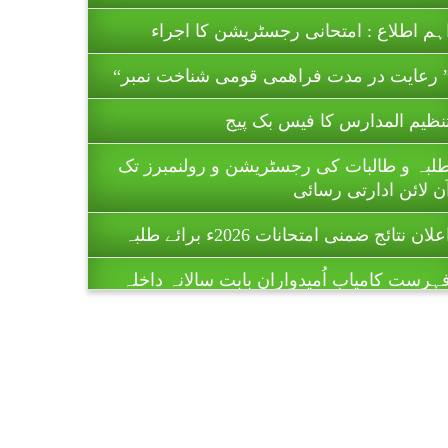
ہم اطلاع : امتحانی رجسٹریشن کا اجراء
 رعایت در مدت فراھمی قومی شناخت نمبر“
نظیم المدارس کا فیس بک پیج
لبہ و طالبات کی رجسٹریشن و رولنمبرز تک
ن لائن ادارتی رسائی
علان نتائج ضمنی امتحانات 2026ء برائے طلبہ
ہرست کامیاب اُمیدواران بابت سالانہ داخلہ
ٹیسٹ تخصص فی الفقہ (منعقدہ 24 مئی
202)۔
یاست آزاد جموں و کشمیر میں تنظیم المدارس
اہل سنت پاکستان کے زیر اہتمام 11 تا 16
جولائی 2026ء کو ہونے والے ضمنی
متحانات (برائے طالبات ) تا حکمِ ثانی
لتوی کر دیے گئے ہیں۔