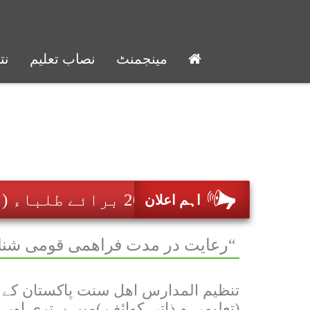
مینجمنٹ
نصاب تعلیم
نت
👈ضمنی امتحانات 2026 برائے طلباء (تجوید ، متوسطہ تا عالمیہ دوم) کے نتائج کا اعلان تنظیم المدارس کی آفیشل ویب سائٹ و نظم المدارس ویب پورٹل پرکیا جا چکا ہے۔ 👈 ملحقہ ادارے اپنی مخصوص آئی ڈی کے ذریعے نظم المدارس پورٹل پر ادارے کا انفرادی و مجموعی نتیجہ گزٹ ڈاؤن لوڈ کر سکتے ہیں۔ 👈سالانہ امتحانات 2027ء میں شرکت کے خواہشمند اُمیدوار حسبِ شیڈول داخلہ جمع کروا سکتے ہیں، 👈 سہولت کے پیش نظر آن لائن داخلہ کا لنک اوپن کر دیا گیا ہے۔
اہم اعلان
” رعایت در مدت فراھمی قومی شناخت نمبر“
تنظیم المدارس اھل سنت پاکستان کے ا
(تعلیمی و ذاتی کوائف )میں بہتری اور ی