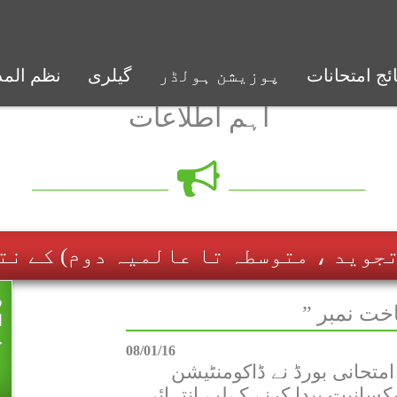
ائج امتحانات
پوزیشن ہولڈر
گیلری
نظم الم
ط
اہم اطلاعات
آ
ا
ف
6
ر
ا
08/01/16
م
متحانی بورڈ نے ڈاکومنٹیشن
کسانیت پیدا کرنے کےلیے انتہائی