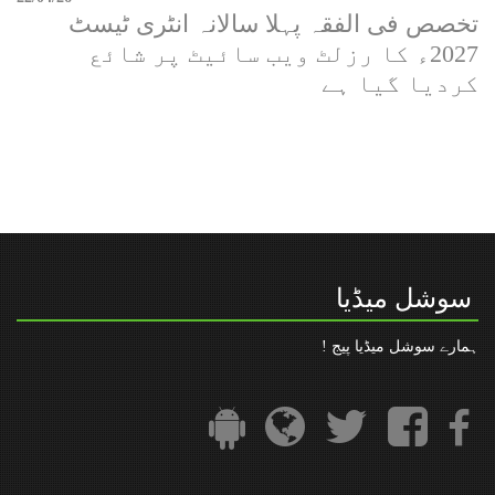
تخصص فی الفقہ پہلا سالانہ انٹری ٹیسٹ
” رعایت در مدت فراھمی قومی شناخت نمبر“
2027ء کا رزلٹ ویب سائیٹ پر شائع
تنظیم المدارس کا فیس بک پیج
کردیا گیا ہے
سوشل میڈیا
ہمارے سوشل میڈیا پیج !