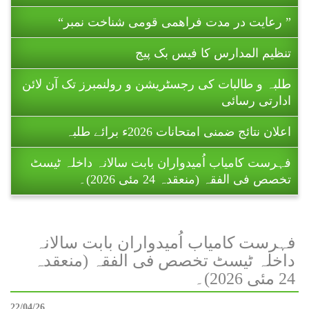
” رعایت در مدت فراھمی قومی شناخت نمبر“
تنظیم المدارس کا فیس بک پیج
طلبہ و طالبات کی رجسٹریشن و رولنمبرز تک آن لائن
ادارتی رسائی
اعلان نتائج ضمنی امتحانات 2026ء برائے طلبہ
فہرست کامیاب اُمیدواران بابت سالانہ داخلہ ٹیسٹ
تخصص فی الفقہ (منعقدہ 24 مئی 2026)۔
ریاست آزاد جموں و کشمیر میں تنظیم المدارس اہل
سنت پاکستان کے زیر اہتمام 11 تا 16 جولائی 2026ء
کو ہونے والے ضمنی امتحانات (برائے
فہرست کامیاب اُمیدواران بابت سالانہ
طالبات ) تا حکمِ ثانی ملتوی کر دیے گئے
داخلہ ٹیسٹ تخصص فی الفقہ (منعقدہ
ہیں۔
24 مئی 2026)۔
اہم اطلاع : امتحانی رجسٹریشن کا اجراء
22/04/26