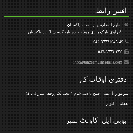
آفس رابطہ
تنظیم المدارس اہلسنت پاکستان
8 راوی پارک راوی روڈ ، نزدمینارپاکستان لاہور پاکستان
042-37731045-49
042-37731050
info@tanzeemulmadaris.com
دفتری اوقات کار
سوموار تا ہفتہ: صبح 8 سے شام 4 بجے تک (وقفہ نماز 1 تا 2)
۔
تعطیل : اتوار
یوبی ایل اکاونٹ نمبر