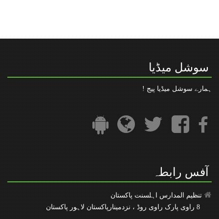
” رعایت در مدت فراھمی قومی شناخت نمبر“
تنظیم المدارس کا فیس بک پیج
سوشل میڈیا
ہمارے سوشل میڈیا پیج !
آفس رابطہ
تنظیم المدارس اہلسنت پاکستان
8 راوی پارک راوی روڈ ، نزدمینارپاکستان لاہور پاکستان