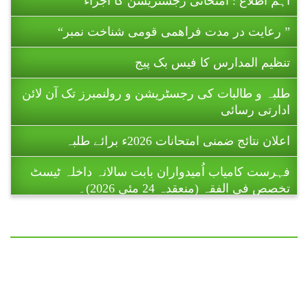
” رعایت در مدت فراھمی قومی شناخت نمبر“
تنظیم المدارس کا فیس بک پیج
طلبہ و طالبات کی رجسٹریشن و رولنمبرز تک آن لائن
ادارتی رسائی
اعلان نتائج ضمنی امتحانات 2026ء برائے طلبہ
فہرست کامیاب اُمیدواران بابت سالانہ داخلہ ٹیسٹ
تخصص فی الفقہ (منعقدہ 24 مئی 2026)۔
ریاست آزاد جموں و کشمیر میں تنظیم المدارس اہل
سنت پاکستان کے زیر اہتمام 11 تا 16 جولائی 2026ء
کو ہونے والے ضمنی امتحانات (برائے
طالبات ) تا حکمِ ثانی ملتوی کر دیے گئے
ہیں۔
اہم اطلاع : امتحانی رجسٹریشن کا اجراء