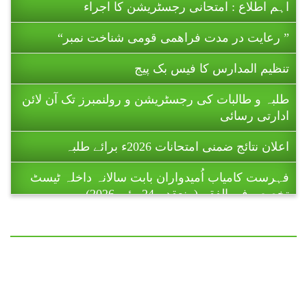
” رعایت در مدت فراھمی قومی شناخت نمبر“
تنظیم المدارس کا فیس بک پیج
طلبہ و طالبات کی رجسٹریشن و رولنمبرز تک آن لائن
ادارتی رسائی
اعلان نتائج ضمنی امتحانات 2026ء برائے طلبہ
فہرست کامیاب اُمیدواران بابت سالانہ داخلہ ٹیسٹ
تخصص فی الفقہ (منعقدہ 24 مئی 2026)۔
ریاست آزاد جموں و کشمیر میں تنظیم المدارس اہل
سنت پاکستان کے زیر اہتمام 11 تا 16 جولائی 2026ء
کو ہونے والے ضمنی امتحانات (برائے
طالبات ) تا حکمِ ثانی ملتوی کر دیے گئے
ہیں۔