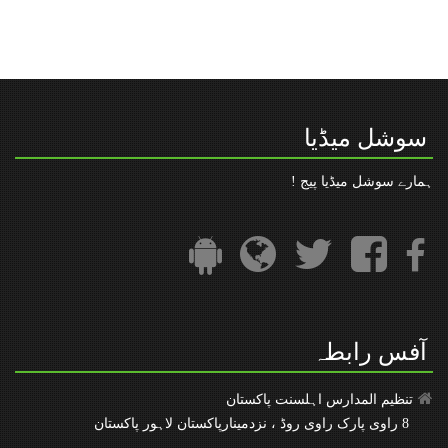
اہم اطلاع : امتحانی رجسٹریشن کا اجراء
” رعایت در مدت فراھمی قومی شناخت نمبر“
تنظیم المدارس کا فیس بک پیج
سوشل میڈیا
ہمارے سوشل میڈیا پیج !
آفس رابطہ
تنظیم المدارس اہلسنت پاکستان
8 راوی پارک راوی روڈ ، نزدمینارپاکستان لاہور پاکستان