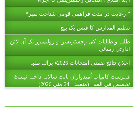
” رعایت در مدت فراھمی قومی شناخت نمبر“
تنظیم المدارس کا فیس بک پیج
طلبہ و طالبات کی رجسٹریشن و رولنمبرز تک آن لائن
ادارتی رسائی
اعلان نتائج ضمنی امتحانات 2026ء برائے طلبہ
فہرست کامیاب اُمیدواران بابت سالانہ داخلہ ٹیسٹ
تخصص فی الفقہ (منعقدہ 24 مئی 2026)۔
ریاست آزاد جموں و کشمیر میں تنظیم المدارس اہل
سنت پاکستان کے زیر اہتمام 11 تا 16 جولائی 2026ء
کو ہونے والے ضمنی امتحانات (برائے
طالبات ) تا حکمِ ثانی ملتوی کر دیے گئے
ہیں۔
اہم اطلاع : امتحانی رجسٹریشن کا اجراء