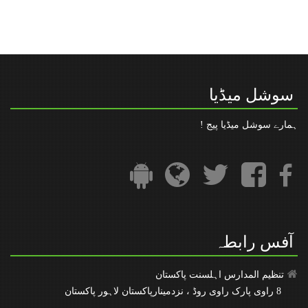
” رعایت در مدت فراھمی قومی شناخت نمبر“
تنظیم المدارس کا فیس بک پیج
سوشل میڈیا
ہمارے سوشل میڈیا پیج !
آفس رابطہ
تنظیم المدارس اہلسنت پاکستان
8 راوی پارک راوی روڈ ، نزدمینارپاکستان لاہور پاکستان