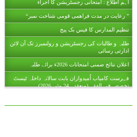
” رعایت در مدت فراھمی قومی شناخت نمبر“
تنظیم المدارس کا فیس بک پیج
طلبہ و طالبات کی رجسٹریشن و رولنمبرز تک آن لائن
ادارتی رسائی
اعلان نتائج ضمنی امتحانات 2026ء برائے طلبہ
فہرست کامیاب اُمیدواران بابت سالانہ داخلہ ٹیسٹ
تخصص فی الفقہ (منعقدہ 24 مئی 2026)۔
ریاست آزاد جموں و کشمیر میں تنظیم المدارس اہل
سنت پاکستان کے زیر اہتمام 11 تا 16 جولائی 2026ء
کو ہونے والے ضمنی امتحانات (برائے
طالبات ) تا حکمِ ثانی ملتوی کر دیے گئے
ہیں۔