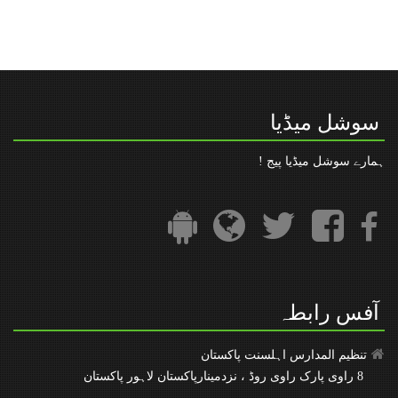
اہم اطلاع : امتحانی رجسٹریشن کا اجراء
” رعایت در مدت فراھمی قومی شناخت نمبر“
تنظیم المدارس کا فیس بک پیج
سوشل میڈیا
ہمارے سوشل میڈیا پیج !
آفس رابطہ
تنظیم المدارس اہلسنت پاکستان
8 راوی پارک راوی روڈ ، نزدمینارپاکستان لاہور پاکستان