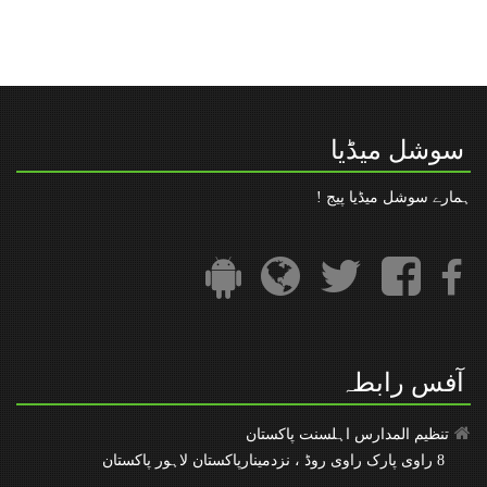
” رعایت در مدت فراھمی قومی شناخت نمبر“
تنظیم المدارس کا فیس بک پیج
سوشل میڈیا
ہمارے سوشل میڈیا پیج !
آفس رابطہ
تنظیم المدارس اہلسنت پاکستان
8 راوی پارک راوی روڈ ، نزدمینارپاکستان لاہور پاکستان