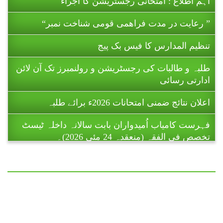
” رعایت در مدت فراھمی قومی شناخت نمبر“
تنظیم المدارس کا فیس بک پیج
طلبہ و طالبات کی رجسٹریشن و رولنمبرز تک آن لائن
ادارتی رسائی
اعلان نتائج ضمنی امتحانات 2026ء برائے طلبہ
فہرست کامیاب اُمیدواران بابت سالانہ داخلہ ٹیسٹ
تخصص فی الفقہ (منعقدہ 24 مئی 2026)۔
ریاست آزاد جموں و کشمیر میں تنظیم المدارس اہل
سنت پاکستان کے زیر اہتمام 11 تا 16 جولائی 2026ء
کو ہونے والے ضمنی امتحانات (برائے
طالبات ) تا حکمِ ثانی ملتوی کر دیے گئے
ہیں۔
اہم اطلاع : امتحانی رجسٹریشن کا اجراء