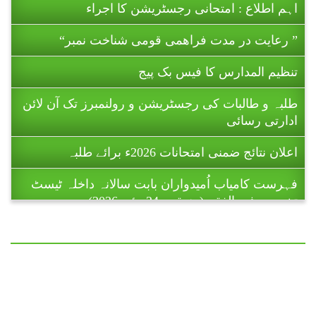
” رعایت در مدت فراھمی قومی شناخت نمبر“
تنظیم المدارس کا فیس بک پیج
طلبہ و طالبات کی رجسٹریشن و رولنمبرز تک آن لائن
ادارتی رسائی
اعلان نتائج ضمنی امتحانات 2026ء برائے طلبہ
فہرست کامیاب اُمیدواران بابت سالانہ داخلہ ٹیسٹ
تخصص فی الفقہ (منعقدہ 24 مئی 2026)۔
ریاست آزاد جموں و کشمیر میں تنظیم المدارس اہل
سنت پاکستان کے زیر اہتمام 11 تا 16 جولائی 2026ء
کو ہونے والے ضمنی امتحانات (برائے
طالبات ) تا حکمِ ثانی ملتوی کر دیے گئے
ہیں۔