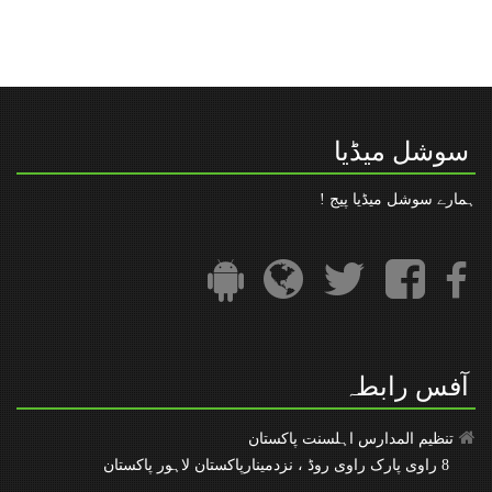
اہم اطلاع : امتحانی رجسٹریشن کا اجراء
” رعایت در مدت فراھمی قومی شناخت نمبر“
تنظیم المدارس کا فیس بک پیج
سوشل میڈیا
ہمارے سوشل میڈیا پیج !
آفس رابطہ
تنظیم المدارس اہلسنت پاکستان
8 راوی پارک راوی روڈ ، نزدمینارپاکستان لاہور پاکستان